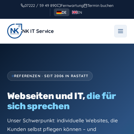
Zum
07222 / 59 49 890
Fernwartung
Termin buchen
Inhalt
DE
EN
springen
NK IT Service
REFERENZEN · SEIT 2006 IN RASTATT
Webseiten und IT,
die für
sich sprechen
Unser Schwerpunkt: individuelle Websites, die
Kunden selbst pflegen können – und