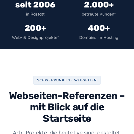
seit 2006
2.000+
in Rastatt
betreute Kunden*
200+
400+
Web- & Designprojekte*
Domains im Hosting
SCHWERPUNKT 1 · WEBSEITEN
Webseiten-Referenzen –
mit Blick auf die
Startseite
Acht Projekte, die heute live sind: gestaltet,