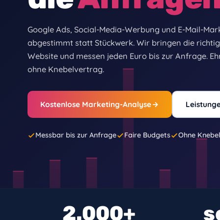
Google und KI-Suche, technisch umgesetzt
Lizenze
Website-Sicherheit
Daten
Google Ads, Social-Media-Werbung und E-Mail-Mark
Updates, Backups, Monitoring, DSGVO
HDD, S
abgestimmt statt Stückwerk. Wir bringen die richti
Webhosting & Domains
Telem
Website und messen jeden Euro bis zur Anfrage. Ehr
Hosting Deutschland, SSL, Backup
TI für 
ohne Knebelvertrag.
Online-Marketing
Wertg
Google Ads, Meta, Newsletter
Geräte
Kostenlose Marketing-Analyse
Leistung
Drohnenaufnahmen
Luftbilder, EU-Lizenz
Messbar bis zur Anfrage
Faire Budgets
Ohne Knebel
2.000+
s