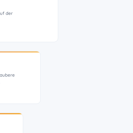
auf der
 saubere
.