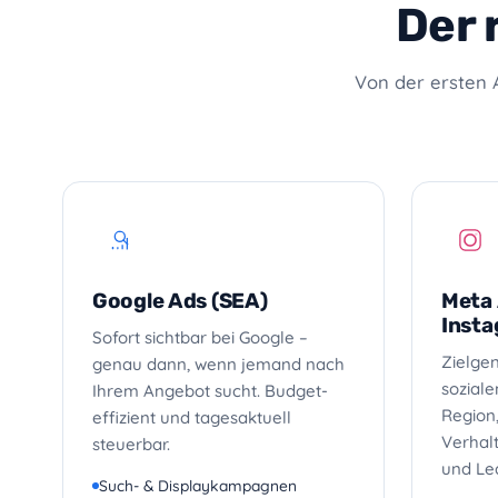
Der 
Von der ersten 
Google Ads (SEA)
Meta 
Insta
Sofort sichtbar bei Google –
Zielge
genau dann, wenn jemand nach
sozial
Ihrem Angebot sucht. Budget-
Region
effizient und tagesaktuell
Verhalt
steuerbar.
und Le
Such- & Displaykampagnen