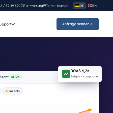
2 / 59 49 890
Fernwartung
Termin buchen
DE
EN
upport
Anfrage senden
nden
n aus Rastatt –
ROAS 4,2×
artung, SEO und
.
Beispiel-Kampagne
sicht
LIVE
LinkedIn