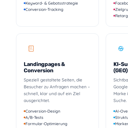
Keyword- & Gebotsstrategie
Facebo
Conversion-Tracking
Zielgr
Retarg
Landingpages &
KI-S
Conversion
(GEO)
Speziell gestaltete Seiten, die
Sichtba
Besucher zu Anfragen machen –
Google 
schnell, klar und auf ein Ziel
Marke i
ausgerichtet.
Suche.
Conversion-Design
AI-Ove
A/B-Tests
Struktu
Formular-Optimierung
Marken