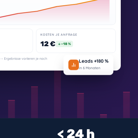
KOSTEN JE ANFRAGE
12 €
−18 %
– Ergebnisse variieren je nach
Leads +180 %
in 6 Monaten
< 24 h