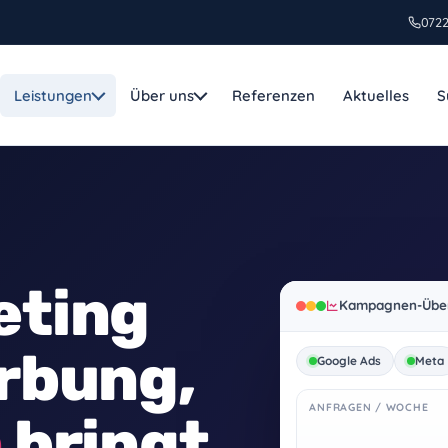
0722
Leistungen
Über uns
Referenzen
Aktuelles
S
ERVICE
FEATURED
Webseiten, die Ku
 & Software
gewinnen.
ng, Beschaffung, Einrichtung
Individuelles Webdesig
atur Service
im Abo, mit Hosting, W
eting
tebook, Smartphone, Tablet
persönlicher Betreuung
Kampagnen-Über
Sicherheit
MEHR ERFAHREN
ndpoint, Firewall, Backup
rbung,
Google Ads
Meta
T, Unternehmen Online
ANFRAGEN / WOCHE
n
bringt.
soft 365