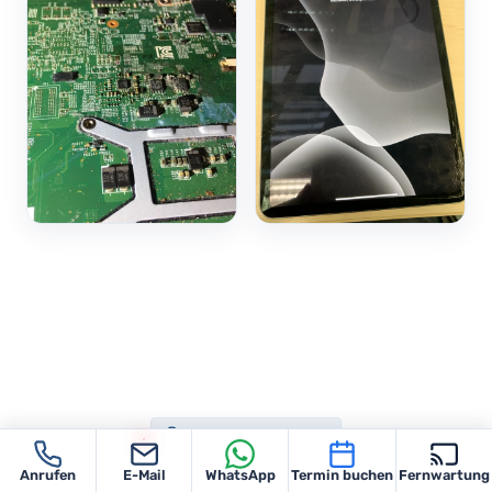
REPARATUR-WISSEN
Anrufen
E-Mail
WhatsApp
Termin buchen
Fernwartung
Die wichtigsten Fragen –