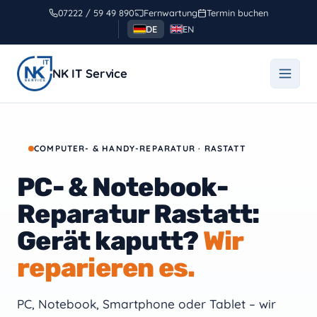
Zum
07222 / 59 49 890
Fernwartung
Termin buchen
Inhalt
DE
EN
springen
NK IT Service
COMPUTER- & HANDY-REPARATUR · RASTATT
PC- & Notebook-
Reparatur Rastatt:
Gerät kaputt?
Wir
reparieren es.
PC, Notebook, Smartphone oder Tablet – wir