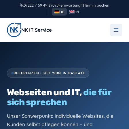
Zum
07222 / 59 49 890
Fernwartung
Termin buchen
Inhalt
DE
EN
springen
NK IT Service
REFERENZEN · SEIT 2006 IN RASTATT
Webseiten und IT,
die für
sich sprechen
Unser Schwerpunkt: individuelle Websites, die
Kunden selbst pflegen können – und