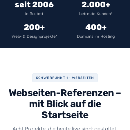
seit 2006
2.000+
in Rastatt
betreute Kunden*
200+
400+
Web- & Designprojekte*
Domains im Hosting
SCHWERPUNKT 1 · WEBSEITEN
Webseiten-Referenzen –
mit Blick auf die
Startseite
Acht Projekte, die heute live sind: gestaltet,