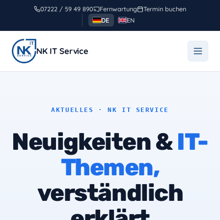
Zum
07222 / 59 49 890
Fernwartung
Termin buchen
Inhalt
DE
EN
springen
NK IT Service
AKTUELLES · NK IT SERVICE
Neuigkeiten &
IT-
Themen,
verständlich
erklärt