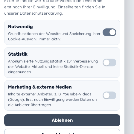
Externe Inhalte wie YouTube-Videos laden weiterhin
erst nach Ihrer Einwilligung. Einzelheiten finden Sie in
Über uns
unserer Datenschutzerklärung.
Karriere & Jobs
Referenzen
Notwendig
Aktuelles
Grundfunktionen der Website und Speicherung Ihrer
Cookie-Auswahl. Immer aktiv.
SERVICE & KONTAKT
Statistik
Anonymisierte Nutzungsstatistik zur Verbesserung
der Website. Aktuell sind keine Statistik-Dienste
Fernwartung
eingebunden.
Kundenlogin
Marketing & externe Medien
Termin buchen
Inhalte externer Anbieter, z. B. YouTube-Videos
FAQ
(Google). Erst nach Einwilligung werden Daten an
WhatsApp
die Anbieter übertragen.
Kontaktformular
Ablehnen