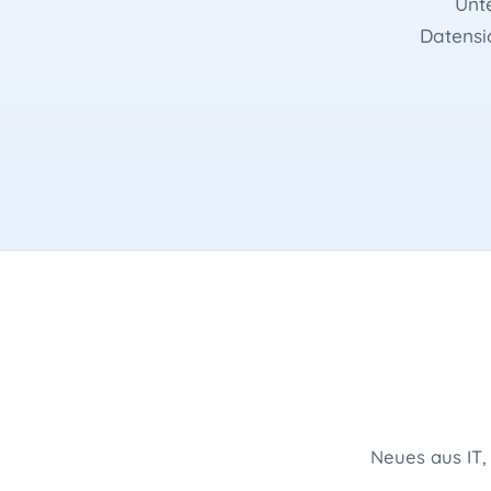
Unt
Google und KI-Suche, technisch umgesetzt
Lizenze
Datensi
Website-Sicherheit
Daten
Updates, Backups, Monitoring, DSGVO
HDD, S
Webhosting & Domains
Telem
Hosting Deutschland, SSL, Backup
TI für 
Online-Marketing
Wertg
Google Ads, Meta, Newsletter
Geräte
Drohnenaufnahmen
Luftbilder, EU-Lizenz
Neues aus IT,