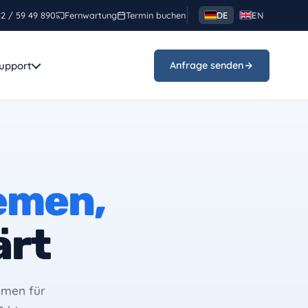
2 / 59 49 890
Fernwartung
Termin buchen
DE
EN
upport
Anfrage senden
nden
n aus Rastatt –
emen,
artung, SEO und
.
ärt
emen für