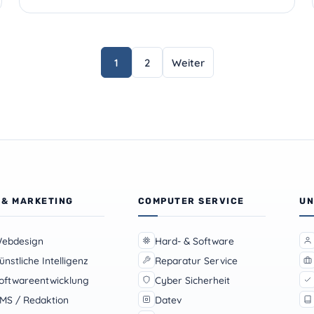
ng
1
2
Weiter
 & MARKETING
COMPUTER SERVICE
UN
ebdesign
Hard- & Software
ünstliche Intelligenz
Reparatur Service
oftwareentwicklung
Cyber Sicherheit
MS / Redaktion
Datev