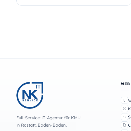
Seitennummerieru
der
Beiträge
WEB
W
K
S
Full-Service-IT-Agentur für KMU
in Rastatt, Baden-Baden,
C