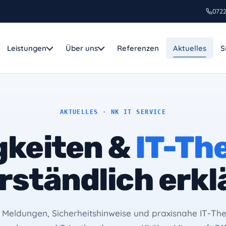
0722
Leistungen
Über uns
Referenzen
Aktuelles
S
ERVICE
FEATURED
Webseiten, die Ku
 & Software
AKTUELLES · NK IT SERVICE
gewinnen.
ng, Beschaffung, Einrichtung
Individuelles Webdesig
gkeiten &
IT-Th
atur Service
im Abo, mit Hosting, W
tebook, Smartphone, Tablet
persönlicher Betreuung
rständlich erkl
Sicherheit
MEHR ERFAHREN
ndpoint, Firewall, Backup
T, Unternehmen Online
e Meldungen, Sicherheitshinweise und praxisnahe IT-Th
soft 365