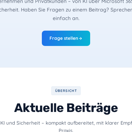
ernehmen und Privatkunden – von KI über Microsoft 365
n, Migration, Teams
cherheit. Haben Sie Fragen zu einem Beitrag? Sprechen
rettung
einfach an.
SD, RAID, NAS
atikinfrastruktur
Frage stellen
Praxen, Apotheken
arantie
schutz, Komplettschutz
ÜBERSICHT
Aktuelle Beiträge
 KI und Sicherheit – kompakt aufbereitet, mit klarer Empf
Praxis.